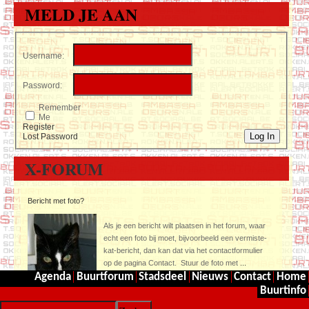
MELD JE AAN
Username:
Password:
Remember
Me
Register
Log In
Lost Password
X-FORUM
Bericht met foto?
Als je een bericht wilt plaatsen in het forum, waar
echt een foto bij moet, bijvoorbeeld een vermiste-
kat-bericht, dan kan dat via het contactformulier
op de pagina Contact. Stuur de foto met
...
Agenda
Buurtforum
Stadsdeel
Nieuws
Contact
Home
Buurtinfo