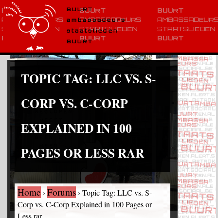
BUURT
ambassadeurs
staatslieden
BUURT
TOPIC TAG:
LLC VS. S-
CORP VS. C-CORP
EXPLAINED IN 100
PAGES OR LESS RAR
Home
Forums
›
›
Topic Tag: LLC vs. S-
Corp vs. C-Corp Explained in 100 Pages or
Less rar