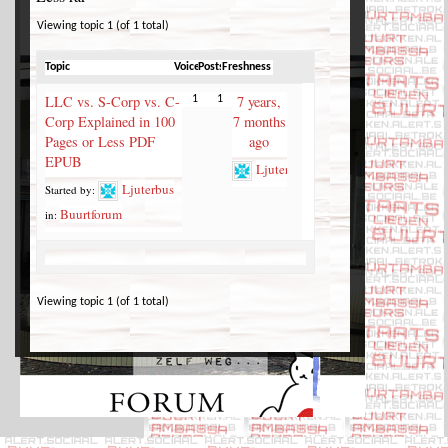
Viewing topic 1 (of 1 total)
Topic
Voices
Posts
Freshness
LLC vs. S-Corp vs. C-
7 years,
1
1
Corp Explained in 100
7 months
Pages or Less PDF
ago
EPUB
Ljuterbus
Ljuterbus
Started by:
Buurtforum
in:
Viewing topic 1 (of 1 total)