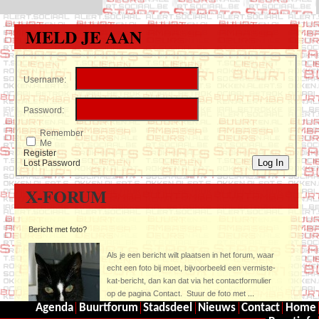
MELD JE AAN
Username:
Password:
Remember
Me
Register
Log In
Lost Password
X-FORUM
Bericht met foto?
Als je een bericht wilt plaatsen in het forum, waar
echt een foto bij moet, bijvoorbeeld een vermiste-
kat-bericht, dan kan dat via het contactformulier
op de pagina Contact. Stuur de foto met
...
Agenda
Buurtforum
Stadsdeel
Nieuws
Contact
Home