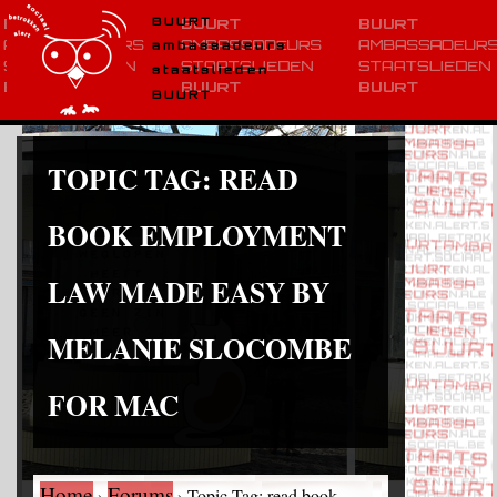
BUURT
ambassadeurs
staatslieden
BUURT
TOPIC TAG:
READ
BOOK EMPLOYMENT
LAW MADE EASY BY
MELANIE SLOCOMBE
FOR MAC
Home
Forums
›
›
Topic Tag: read book