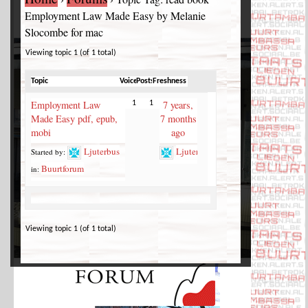
Employment Law Made Easy by Melanie
Slocombe for mac
Viewing topic 1 (of 1 total)
Topic
Voices
Posts
Freshness
Employment Law
7 years,
1
1
Made Easy pdf, epub,
7 months
mobi
ago
Ljuterbus
Ljuterbus
Started by:
Buurtforum
in:
Viewing topic 1 (of 1 total)